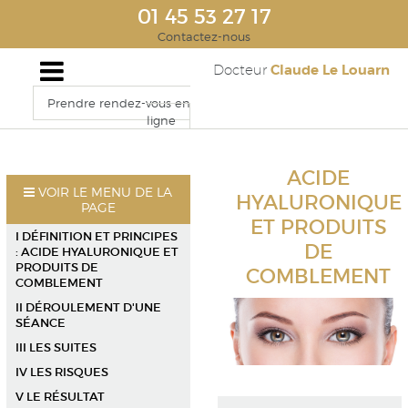
01 45 53 27 17
Contactez-nous
Claude Le Louarn
Docteur
Prendre rendez-vous en
ligne
ACIDE
VOIR LE MENU DE LA
HYALURONIQUE
PAGE
ET PRODUITS
I DÉFINITION ET PRINCIPES
DE
: ACIDE HYALURONIQUE ET
PRODUITS DE
COMBLEMENT
COMBLEMENT
II DÉROULEMENT D'UNE
SÉANCE
III LES SUITES
IV LES RISQUES
V LE RÉSULTAT