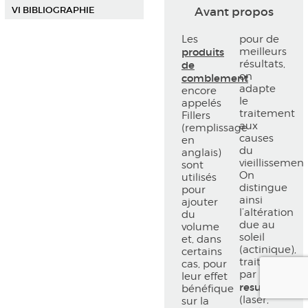
VI BIBLIOGRAPHIE
Avant propos
Les
pour de
produits
meilleurs
résultats,
de
on
comblement
adapte
encore
le
appelés
traitement
Fillers
aux
(remplissage
causes
en
du
anglais)
vieillissement
sont
On
utilisés
distingue
pour
ainsi
ajouter
l’altération
du
due au
volume
soleil
et, dans
(actinique),
certains
traitée
cas, pour
par le
leur effet
resurfaçage
bénéfique
(laser,
sur la