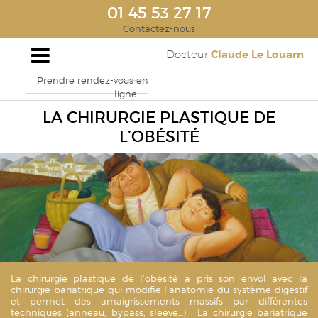
01 45 53 27 17
Contactez-nous
Claude Le Louarn
Docteur
Prendre rendez-vous en
ligne
LA CHIRURGIE PLASTIQUE DE
L’OBÉSITÉ
La chirurgie plastique de l’obésité a pris son envol avec la
chirurgie bariatrique qui modifie l’anatomie du système digestif
et permet des amaigrissements massifs par différentes
techniques (anneau, bypass, sleeve…) . La chirurgie bariatrique