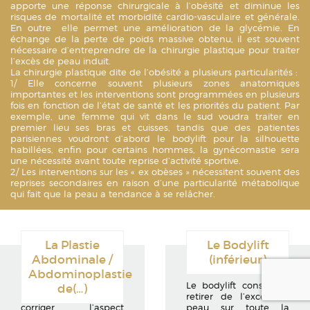
apporte une réponse chirurgicale à l’obésité et diminue les
risques de mortalité et morbidité cardio-vasculaire et générale.
En outre elle permet une amélioration de la glycémie. En
échange de la perte de poids massive obtenu, il est souvent
nécessaire d’entreprendre de la chirurgie plastique pour traiter
l’excès de peau induit.
La chirurgie plastique dite de l’obésité a plusieurs particularités :
1/ Elle concerne souvent plusieurs zones anatomiques
importantes et les interventions sont programmées en plusieurs
fois en fonction de l’état de santé et les priorités du patient. Par
exemple, une femme qui vit dans le sud voudra traiter en
premier lieu ses bras et cuisses, tandis que des patientes
parisiennes voudront d’abord le bodylift pour la silhouette
habillées, enfin pour certains hommes, la gynécomastie sera
une nécessité avant toute reprise d’activité sportive.
2/ Les interventions sur les « ex obèses » nécessitent souvent des
reprises secondaires en raison d’une particularité métabolique
qui fait que la peau a tendance à se relâcher.
La Plastie
Le Bodylift
Abdominale /
(inférieur)
Abdominoplastie
L’objectif de la plastie
Le bodylift consiste à
de
(…)
abdominale est de
retirer de l’excès de
corriger l’aspect
peau sur toute la