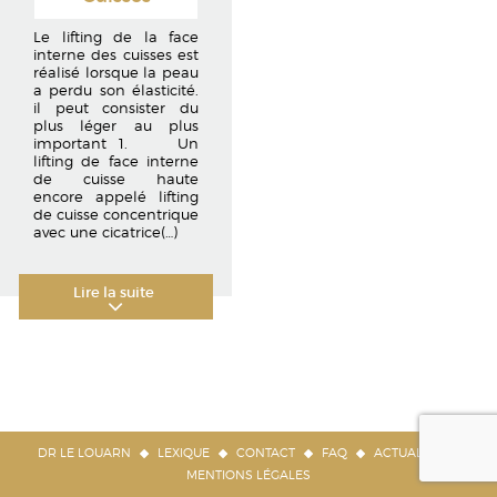
Le lifting de la face
interne des cuisses est
réalisé lorsque la peau
a perdu son élasticité.
il peut consister du
plus léger au plus
important 1. Un
lifting de face interne
de cuisse haute
encore appelé lifting
de cuisse concentrique
avec une cicatrice
(…)
Lire la suite
DR LE LOUARN
LEXIQUE
CONTACT
FAQ
ACTUALITÉS
MENTIONS LÉGALES