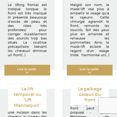
Le lifting frontal est
Malgré son nom, le
indiqué lorsque le
mask-lift vise plus à
front est très marqué
embellir le visage qu’à
(il présente beaucoup
le rajeunir. Cette
d’excès de peau et
chirurgie agrandit le
des rides très
front, remonte les
profondes) pour
sourcils, fait des yeux
corriger durablement
plus en amande et
des sourcils trop bas
rehausse les
situés La cicatrice
pommettes. Ainsi, le
précapillaire (devant
mask-lift éclaire le
les cheveux) diminue
regard d'un visage
un front
(…)
triste, harmonise un
(…)
Lire la suite
Lire la suite
Le lift
Le galbage
temporal ou
osseux du
“Lift
front
Le lifting mannequin
Le galbage osseux du
Mannequin”
consiste à pratiquer
front peut être
une incision dans les
proposé : • pour
cheveux au niveau des
féminiser en