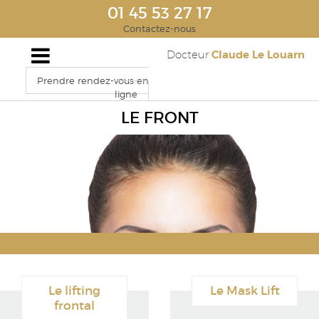
01 45 53 27 17
Contactez-nous
Claude Le Louarn
Docteur
Prendre rendez-vous en
ligne
LE FRONT
Le lifting
Le Mask Lift
frontal