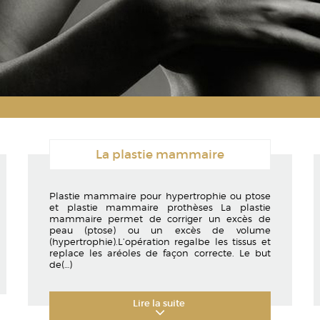
Les mollets
Les chevilles
La plastie mammaire
Plastie mammaire pour hypertrophie ou ptose
et plastie mammaire prothèses La plastie
mammaire permet de corriger un excès de
peau (ptose) ou un excès de volume
(hypertrophie).L’opération regalbe les tissus et
replace les aréoles de façon correcte. Le but
de
(…)
Lire la suite