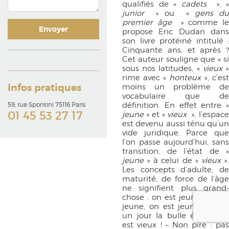
qualifiés de «
cadets
», «
junior
» ou «
gens d
premier âge
» comme l
propose Eric Dudan dans
son livre protéiné intitulé :
Cinquante ans, et après ?
Cet auteur souligne que « si
sous nos latitudes, «
vieux
rime avec «
honteux
», c’est
Infos pratiques
moins un problème de
vocabulaire que de
définition. En effet entre «
59, rue Spontini 75116 Paris
01 45 53 27 17
jeune
» et «
vieux
», l’espac
est devenu aussi ténu qu’un
vide juridique. Parce que
l’on passe aujourd’hui, sans
transition, de l’état de «
jeune
» à celui de «
vieux
»
Les concepts d’adulte, de
maturité, de force de l’âge
ne signifient plus grand-
chose : on est jeune, on est
jeune, on est jeune et paf,
un jour la bulle éclate, on
est vieux ! – Non pire : pas