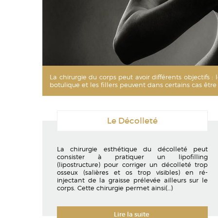
La chirurgie du corps peut avoir différents objectifs 
botulique et les fillers peuvent dans certains cas êt
Le Décolleté
La chirurgie esthétique du décolleté peut
consister à pratiquer un lipofilling
(lipostructure) pour corriger un décolleté trop
osseux (salières et os trop visibles) en ré-
injectant de la graisse prélevée ailleurs sur le
corps. Cette chirurgie permet ainsi
(…)
Lire la suite