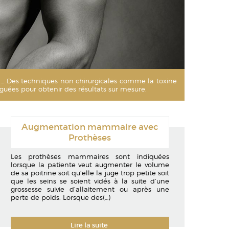
viril… Des techniques non chirurgicales comme la toxine
uguées pour obtenir des résultats sur mesure.
Augmentation mammaire avec
Prothèses
Les prothèses mammaires sont indiquées
lorsque la patiente veut augmenter le volume
de sa poitrine soit qu’elle la juge trop petite soit
que les seins se soient vidés à la suite d’une
grossesse suivie d’allaitement ou après une
perte de poids. Lorsque des
(…)
Lire la suite