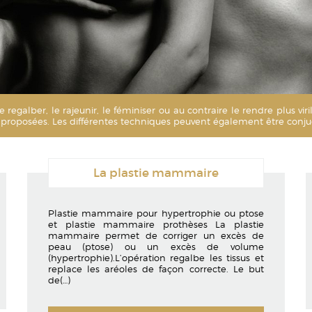
Les mollets
Les chevilles
: le regalber, le rajeunir, le féminiser ou au contraire le rendre plus 
re proposées. Les différentes techniques peuvent également être conj
La plastie mammaire
Plastie mammaire pour hypertrophie ou ptose
et plastie mammaire prothèses La plastie
mammaire permet de corriger un excès de
peau (ptose) ou un excès de volume
(hypertrophie).L’opération regalbe les tissus et
replace les aréoles de façon correcte. Le but
de
(…)