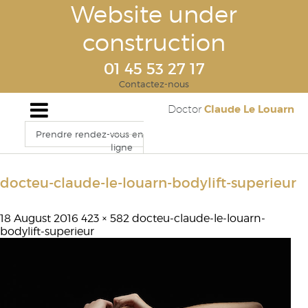
Website under
construction
01 45 53 27 17
Contactez-nous
Claude Le Louarn
Doctor
Prendre rendez-vous en
ligne
docteu-claude-le-louarn-bodylift-superieur
18 August 2016
423 × 582
docteu-claude-le-louarn-
bodylift-superieur