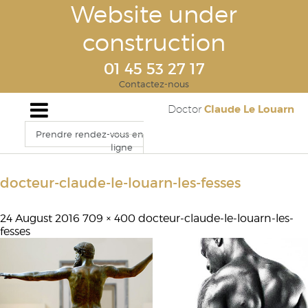
Website under
construction
01 45 53 27 17
Contactez-nous
Claude Le Louarn
Doctor
Prendre rendez-vous en
ligne
docteur-claude-le-louarn-les-fesses
24 August 2016
709 × 400
docteur-claude-le-louarn-les-
fesses