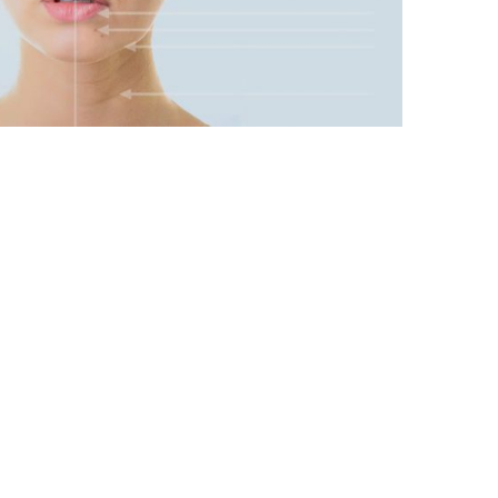
Les mollets
Les chevilles