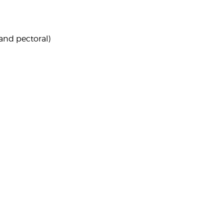
Les mollets
Les chevilles
rand pectoral)