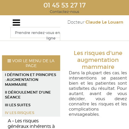
01 45 53 27 17
Contactez-nous
Claude Le Louarn
Docteur
Prendre rendez-vous en
ligne
Les risques d'une
augmentation
VOIR LE MENU DE LA
PAGE
mammaire
Dans la plupart des cas, les
I DÉFINITION ET PRINCIPES
interventions se passent
: AUGMENTATION
bien et les patientes sont
MAMMAIRE
satisfaites du résultat. Pour
II DÉROULEMENT D'UNE
autant, avant de vous
SÉANCE
décider, vous devez
connaître les risques et les
III LES SUITES
complications
IV LES RISQUES
envisageables.
A – Les risques
généraux inhérents à