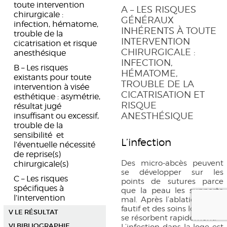
toute intervention
A – LES RISQUES
chirurgicale :
GÉNÉRAUX
infection, hématome,
INHÉRENTS À TOUTE
trouble de la
INTERVENTION
cicatrisation et risque
CHIRURGICALE :
anesthésique
INFECTION,
B – Les risques
HÉMATOME,
existants pour toute
TROUBLE DE LA
intervention à visée
CICATRISATION ET
esthétique : asymétrie,
RISQUE
résultat jugé
ANESTHÉSIQUE
insuffisant ou excessif,
trouble de la
sensibilité et
L’infection
l’éventuelle nécessité
de reprise(s)
Des micro-abcès peuvent
chirurgicale(s)
se développer sur les
C – Les risques
points de sutures parce
spécifiques à
que la peau les supporte
l’intervention
mal. Après l’ablation du fil
fautif et des soins locaux, ils
V LE RÉSULTAT
se résorbent rapidement.
VI BIBLIOGRAPHIE