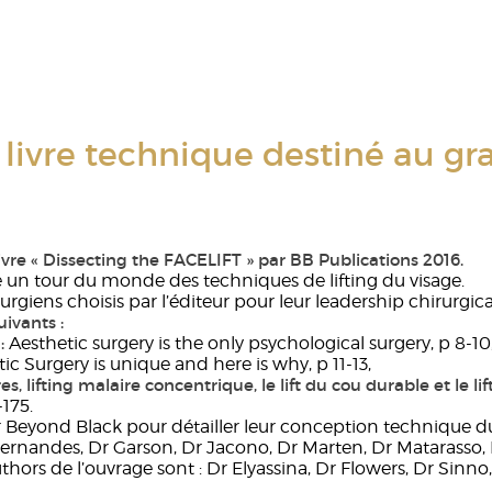
ivre technique destiné au gr
re « Dissecting the FACELIFT » par BB Publications 2016.
re un tour du monde des techniques de lifting du visage.
rurgiens choisis par l’éditeur pour leur leadership chirurgic
uivants :
:
Aesthetic surgery is the only psychological surgery, p 8-10
ic Surgery is unique and here is why, p 11-13,
 lifting malaire concentrique, le lift du cou durable et le lift
-175.
par Beyond Black pour détailler leur conception technique 
 Dr Fernandes, Dr Garson, Dr Jacono, Dr Marten, Dr Matarass
Authors de l’ouvrage sont : Dr Elyassina, Dr Flowers, Dr Si