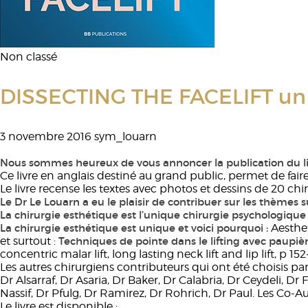
Non classé
DISSECTING THE FACELIFT un l
3 novembre 2016
sym_louarn
Nous sommes heureux de vous annoncer la publication du liv
Ce livre en anglais destiné au grand public, permet de fai
Le livre recense les textes avec photos et dessins de 20 chi
Le Dr Le Louarn a eu le plaisir de contribuer sur les thèmes s
La chirurgie esthétique est l’unique chirurgie psychologique 
La chirurgie esthétique est unique et voici pourquoi :
Aesthet
et surtout :
Techniques de pointe dans le lifting avec paupières,
concentric malar lift, long lasting neck lift and lip lift, p 152
Les autres chirurgiens contributeurs qui ont été choisis 
Dr Alsarraf, Dr Asaria, Dr Baker, Dr Calabria, Dr Ceydeli,
Nassif, Dr Pfulg, Dr Ramirez, Dr Rohrich, Dr Paul. Les Co-
Le livre est disponible :