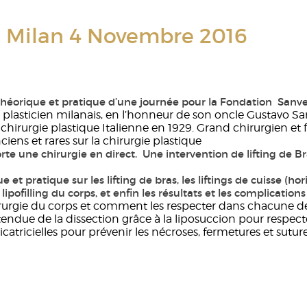
Les mollets
Les chevilles
, Milan 4 Novembre 2016
éorique et pratique d’une journée pour la Fondation Sanven
lasticien milanais, en l’honneur de son oncle Gustavo San
irurgie plastique Italienne en 1929. Grand chirurgien et fi
ens et rares sur la chirurgie plastique
e une chirurgie en direct. Une intervention de lifting de Br
 et pratique sur les lifting de bras, les liftings de cuisse (h
lipofilling du corps, et enfin les résultats et les complications
hirurgie du corps et comment les respecter dans chacune des
endue de la dissection grâce à la liposuccion pour respecte
catricielles pour prévenir les nécroses, fermetures et sutu