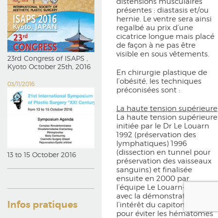
distensions musculaires
présentes : diastasis et/ou
hernie. Le ventre sera ainsi
regalbé au prix d’une
cicatrice longue mais placé
de façon à ne pas être
visible en sous vêtements.
23rd Congress of ISAPS ,
Kyoto October 25th, 2016
En chirurgie plastique de
l’obésité, les techniques
03/11/2016
préconisées sont :
La haute tension supérieure
La haute tension supérieure
initiée par le Dr Le Louarn
1992 (préservation des
lymphatiques) 1996
(dissection en tunnel pour
13 to 15 October 2016
préservation des vaisseaux
sanguins) et finalisée
ensuite en 2000 par
l’équipe Le Louarn-Pascal
avec la démonstration de
Infos pratiques
l’intérêt du capitonnage
pour éviter les hématomes