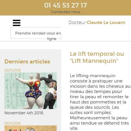
01 45 53 27 17
Contactez-nous
Claude Le Louarn
Docteur
Prendre rendez-vous en
ligne
Le lift temporal ou
“Lift Mannequin”
Derniers articles
03/11/2016
Le lifting mannequin
consiste à pratiquer une
incision dans les cheveux au
niveau des tempes pour
tirer la peau et remonter le
haut des pommettes et la
queue des sourcils. Les
suites sont simples.
November 4th 2016
Malheureusement la peau
ainsi tendue se détend très
03/11/2016
vite.