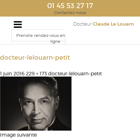
01 45 53 27 17
Contactez-nous
Claude Le Louarn
Docteur
Prendre rendez-vous en
ligne
docteur-lelouarn-petit
1 juin 2016
229 × 173
docteur-lelouarn-petit
Image suivante