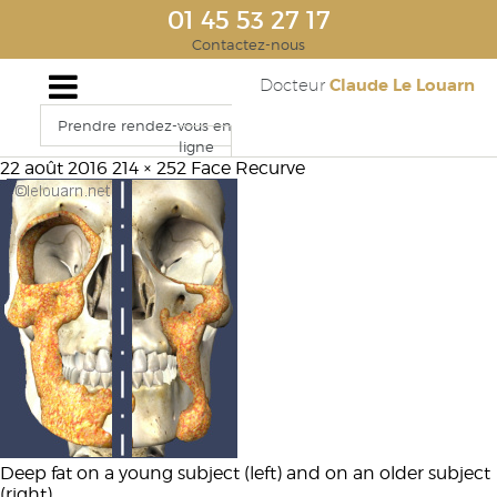
01 45 53 27 17
Contactez-nous
Claude Le Louarn
Docteur
Prendre rendez-vous en
ligne
22 août 2016
214 × 252
Face Recurve
Deep fat on a young subject (left) and on an older subject
(right)