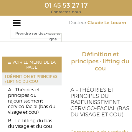
01 45 53 27 17
Contactez-nous
Claude Le Louarn
Docteur
Prendre rendez-vous en
ligne
Définition et
principes : lifting du
VOIR LE MENU DE LA
PAGE
cou
I DÉFINITION ET PRINCIPES
: LIFTING DU COU
A – THÉORIES ET
A – Théories et
principes du
PRINCIPES DU
rajeunissement
RAJEUNISSEMENT
cervico-facial (bas du
CERVICO-FACIAL (BAS
visage et cou)
DU VISAGE ET COU)
B – Le Lifting du bas
du visage et du cou