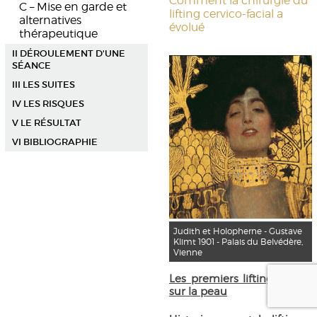
Comment la chirurgie du
C – Mise en garde et
lifting cervico-facial a
alternatives
évolué
thérapeutique
II DÉROULEMENT D'UNE
SÉANCE
III LES SUITES
IV LES RISQUES
V LE RÉSULTAT
VI BIBLIOGRAPHIE
Judith et Holopherne - Gustave
Klimt 1901 - Palais du Belvédère,
Vienne
Les premiers liftings tirent
sur la peau