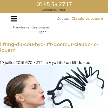
01 45 53 27 17
Contactez-nous
Claude Le Louarn
Docteur
Prendre rendez-vous en
ligne
lifting-du-cou-hyo-lift-docteur-claude-le-
louarn
19 juillet 2016
670 × 372
Le Hyo Lift / un lift du cou