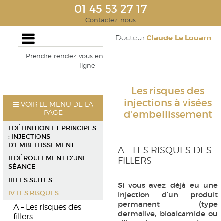
01 45 53 27 17
Contactez-nous
Claude Le Louarn
Docteur
Prendre rendez-vous en
ligne
Les risques des
injections à visées
VOIR LE MENU DE LA
PAGE
d'embellissement
I DÉFINITION ET PRINCIPES
: INJECTIONS
D’EMBELLISSEMENT
A – LES RISQUES DES
II DÉROULEMENT D'UNE
FILLERS
SÉANCE
III LES SUITES
Si vous avez déjà eu une
IV LES RISQUES
injection d’un produit
permanent (type
A – Les risques des
dermalive, bioalcamide ou
fillers