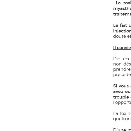
La toxi
myasthé
traiteme
Le fait
injectio
doute e
Il convi
Des ecc
non dés
prendre
précèden
Si vous
avez eu
trouble 
l’opport
La toxin
quelcon
D’une m