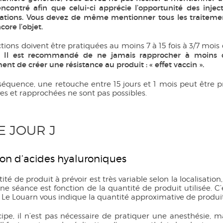
encontré afin que celui-ci apprécie l’opportunité des injec
gations. Vous devez de même mentionner tous les traitemen
core l’objet.
ctions doivent être pratiquées au moins 7 à 15 fois à 3/7 mois 
Il est recommandé de ne jamais rapprocher à moins de
t.
t de créer une résistance au produit : « effet vaccin ».
équence, une retouche entre 15 jours et 1 mois peut être p
ves et rapprochées ne sont pas possibles.
LE JOUR J
ion d’acides hyaluroniques
ité de produit à prévoir est très variable selon la localisation,
ne séance est fonction de la quantité de produit utilisée. C
Le Louarn vous indique la quantité approximative de produit qu
ipe, il n’est pas nécessaire de pratiquer une anesthésie, m