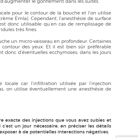
ue d’augmenter le gonflement dans les suites.
cale pour le contour de la bouche et l’on utilise
crème Emla). Cependant, l’anesthésie de surface
n’est donc utilisable qu’en cas de remplissage de
idules très fines.
touche un micro-vaisseau en profondeur. Certaines
contour des yeux. Et il est bien sûr préférable
ent donc d’éventuelles ecchymoses, dans les jours
cale car l’infiltration utilisée par l’injection
as, on utilise éventuellement une anesthésie de
re exacte des injections que vous avez subies et
c’est un jour nécessaire, en préciser les détails
exposer à de potentielles interactions négatives.