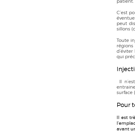
patient.
C’est po
éventue
peut dis
sillons 
Toute in
régions
d’éviter
qui préc
Inject
Il n’e
entrain
surface
Pour t
Il est t
l’emplac
avant un