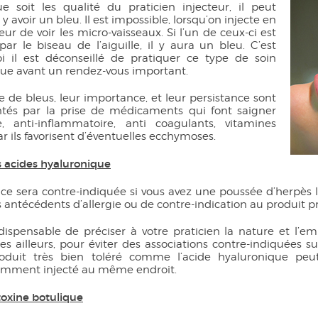
Les mollets
e soit les qualité du praticien injecteur, il peut
Les chevilles
 y avoir un bleu. Il est impossible, lorsqu’on injecte en
ur de voir les micro-vaisseaux. Si l’un de ceux-ci est
ar le biseau de l’aiguille, il y aura un bleu. C’est
i il est déconseillé de pratiquer ce type de soin
que avant un rendez-vous important.
e de bleus, leur importance, et leur persistance sont
és par la prise de médicaments qui font saigner
ne, anti-inflammatoire, anti coagulants, vitamines
r ils favorisent d’éventuelles ecchymoses.
s acides hyaluronique
ce sera contre-indiquée si vous avez une poussée d’herpès la
 antécédents d’allergie ou de contre-indication au produit p
indispensable de préciser à votre praticien la nature et l’
es ailleurs, pour éviter des associations contre-indiquées s
oduit très bien toléré comme l’acide hyaluronique peut r
mment injecté au même endroit.
toxine botulique