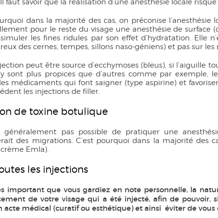
 Il faut savoir que la réalisation d’une anesthésie locale risq
urquoi dans la majorité des cas, on préconise l’anesthésie lo
llement pour le reste du visage une anesthésie de surface (
simuler les fines ridules par son effet d’hydratation. Elle 
(creux des cernes, tempes, sillons naso-géniens) et pas sur les r
jection peut être source d’ecchymoses (bleus), si l’aiguille 
 y sont plus propices que d’autres comme par exemple, le 
 les médicaments qui font saigner (type aspirine) et favoris
édent les injections de filler.
ion de toxine botulique
st généralement pas possible de pratiquer une anesthésie lo
erait des migrations. C’est pourquoi dans la majorité des c
 (crème Emla).
outes les injections
rès important que vous gardiez en note personnelle, la natu
ement de votre visage qui a été injecté, afin de pouvoir, si 
 acte médical (curatif ou esthétique) et ainsi éviter de vous 