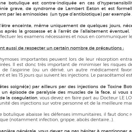
ne botulique est contre-indiquée en cas d’hypersensibil
nie grave, de syndrome de Lambert Eaton et est formell
nt par les aminosides (un type d’antibiotique) par exemple A
 d’être enceinte, même uniquement de quelques jours, néc
ns après la grossesse et à l’arrêt de l’allaitement éventuel.
ffectuer les examens nécessaires et nous en communiquer les
ent aussi de respecter un certain nombre de précautions :
hymoses importantes peuvent lors de leur résorption entra
irées. Il est donc très important de minimiser les risques 
 de l’aspirine (ou un dérivé, un autre médicament favor
t et les 15 jours qui suivent les injections. Le paracétamol est 
 êtes soigné(e) par ailleurs par des injections de Toxine B
 un épisode de paralysie des muscles de la face, si vous
de la coagulation
, vous devez en faire part au Docteur LE 
unité des injections sur votre personne et de la meilleure mani
e botulique abaisse les défenses immunitaires, il faut donc 
que (notamment infection, grippe, abcès dentaire…).
anière générale, vous devez ne pas hésiter à mentionner