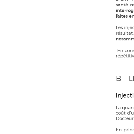
santé r
interro
faites en
Les inje
résulta
notammen
En cons
répétiti
B – 
Inject
La quant
coût d’u
Docteur 
En princ