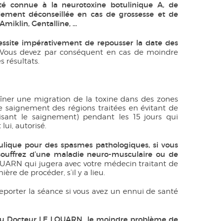
ité connue à la neurotoxine botulinique A, de
ement déconseillée en cas de grossesse et de
miklin, Gentalline, …
essite impérativement de repousser la date des
Vous devez par conséquent en cas de moindre
 résultats.
îner une migration de la toxine dans des zones
de saignement des régions traitées en évitant de
isant le saignement) pendant les 15 jours qui
lui, autorisé.
otulique pour des spasmes pathologiques, si vous
 souffrez d’une maladie neuro-musculaire ou de
LOUARN qui jugera avec votre médecin traitant de
ère de procéder, s’il y a lieu.
reporter la séance si vous avez un ennui de santé
 au Docteur LE LOUARN le moindre problème de