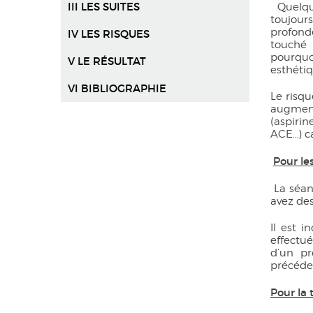
III LES SUITES
Quelqu
toujours
profonde
IV LES RISQUES
touché p
pourquo
V LE RÉSULTAT
esthéti
VI BIBLIOGRAPHIE
Le risqu
augment
(aspiri
ACE…) ca
Pour le
La séan
avez des
Il est 
effectué
d’un pr
précéde
Pour la 