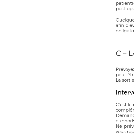
patient
post-opé
Quelque 
afin d’é
obligat
C – 
Prévoyez
peut êtr
La sorti
Interv
C’est le
complém
Demand
euphoris
Ne prév
vous re