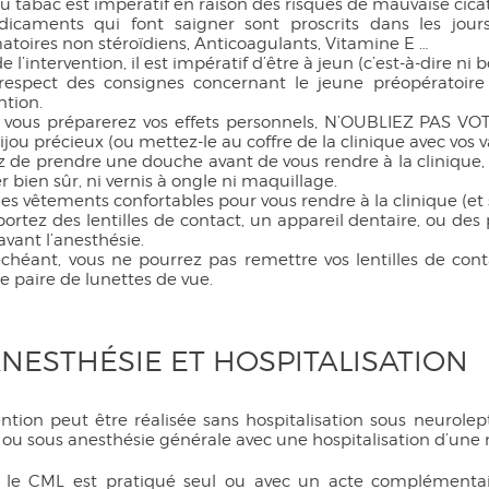
du tabac est impératif en raison des risques de mauvaise cicat
Les mollets
icaments qui font saigner sont proscrits dans les jours 
Les chevilles
toires non stéroïdiens, Anticoagulants, Vitamine E …
de l’intervention, il est impératif d’être à jeun (c’est-à-dire ni
respect des consignes concernant le jeune préopératoire 
ntion.
 vous préparerez vos effets personnels, N’OUBLIEZ PAS V
jou précieux (ou mettez-le au coffre de la clinique avec vos v
 de prendre une douche avant de vous rendre à la clinique, 
r bien sûr, ni vernis à ongle ni maquillage.
es vêtements confortables pour vous rendre à la clinique (et s
portez des lentilles de contact, un appareil dentaire, ou des
avant l’anesthésie.
échéant, vous ne pourrez pas remettre vos lentilles de cont
 paire de lunettes de vue.
ANESTHÉSIE ET HOSPITALISATION
vention peut être réalisée sans hospitalisation sous neurol
 ou sous anesthésie générale avec une hospitalisation d’une
 le CML est pratiqué seul ou avec un acte complémentaire