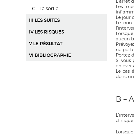
L’arrêt 
Les méd
C – La sortie
inflamma
Le jour 
III LES SUITES
Le non-
l’interve
IV LES RISQUES
Lorsque
aucun bi
V LE RÉSULTAT
Prévoyez
ne porte
VI BIBLIOGRAPHIE
Portez d
Si vous 
enlever 
Le cas 
donc une
B – 
L’inter
clinique
Lorsque