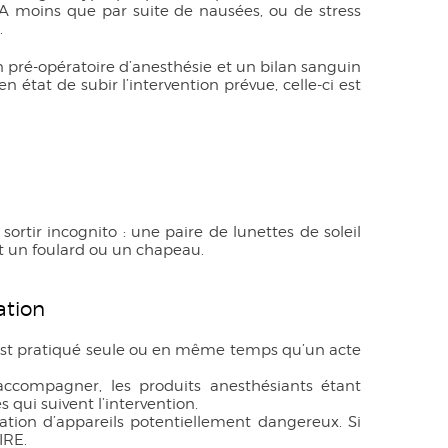
. A moins que par suite de nausées, ou de stress
.
on pré-opératoire d’anesthésie et un bilan sanguin
en état de subir l’intervention prévue, celle-ci est
sortir incognito : une paire de lunettes de soleil
ent un foulard ou un chapeau.
ation
ue est pratiqué seule ou en même temps qu’un acte
ompagner, les produits anesthésiants étant
 qui suivent l’intervention.
sation d’appareils potentiellement dangereux. Si
IRE.