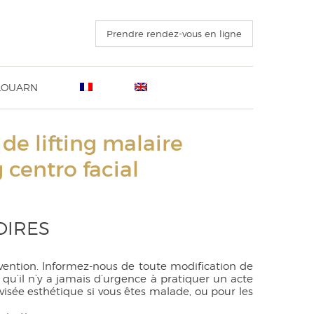
Prendre rendez-vous en ligne
 LOUARN
ation Sanvenero Rosselli, Milan 4 Novembre 2016
L’intervention avant pendant et après
e lifting malaire
ins
o 23ème Congrès de l’ISAPS 25 octobre 2016
Voyages à visée esthétique
e ou
u 15 Octobre 2016
Questions fréquentes
 centro facial
ECTING THE FACELIFT un livre technique destiné au
Lexique
d public
érieur
OIRES
othèses
lers
rvention. Informez-nous de toute modification de
 qu’il n’y a jamais d’urgence à pratiquer un acte
visée esthétique si vous êtes malade, ou pour les