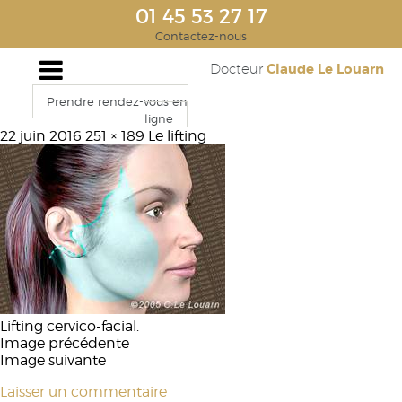
01 45 53 27 17
Contactez-nous
Claude Le Louarn
Docteur
Prendre rendez-vous en
ligne
22 juin 2016
251 × 189
Le lifting
Lifting cervico-facial.
Image précédente
Image suivante
Laisser un commentaire