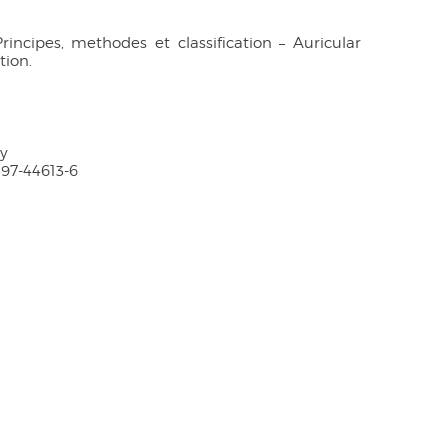
rincipes, methodes et classification – Auricular
tion.
ry
397-44613-6