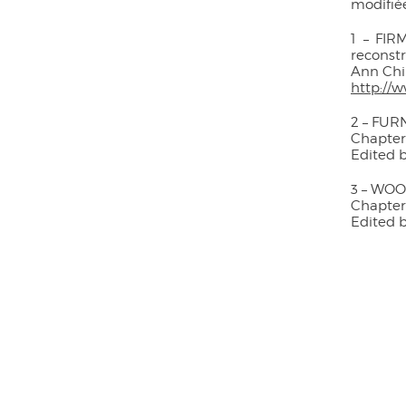
modifiée
1 – FIRM
reconstr
Ann Chir
http://
2 – FURN
Chapter 
Edited b
3 – WOO
Chapter 
Edited 