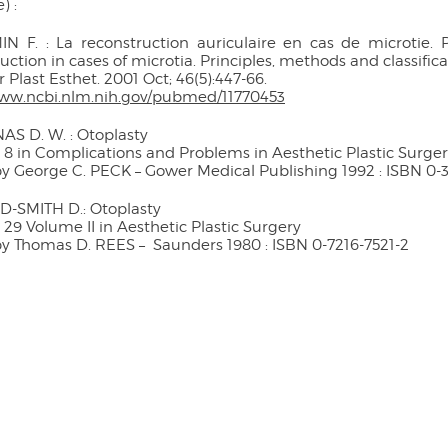
Les mollets
) :
Les chevilles
IN F. : La reconstruction auriculaire en cas de microtie. P
uction in cases of microtia. Principles, methods and classifica
 Plast Esthet. 2001 Oct; 46(5):447-66.
www.ncbi.nlm.nih.gov/pubmed/11770453
AS D. W. : Otoplasty
8 in Complications and Problems in Aesthetic Plastic Surge
y George C. PECK – Gower Medical Publishing 1992 : ISBN 0-
D-SMITH D.: Otoplasty
29 Volume II in Aesthetic Plastic Surgery
by Thomas D. REES – Saunders 1980 : ISBN 0-7216-7521-2