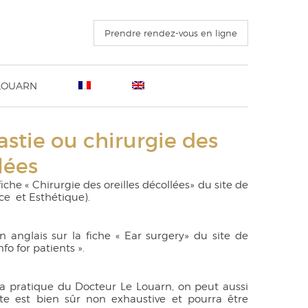
Prendre rendez-vous en ligne
 LOUARN
ation Sanvenero Rosselli, Milan 4 Novembre 2016
L’intervention avant pendant et après
astie ou chirurgie des
ins
o 23ème Congrès de l’ISAPS 25 octobre 2016
Voyages à visée esthétique
e ou
u 15 Octobre 2016
Questions fréquentes
lées
ECTING THE FACELIFT un livre technique destiné au
Lexique
d public
iche « Chirurgie des oreilles décollées» du site de
ce et Esthétique).
érieur
othèses
lers
 anglais sur la fiche « Ear surgery» du site de
nfo for patients ».
 la pratique du Docteur Le Louarn, on peut aussi
iste est bien sûr non exhaustive et pourra être