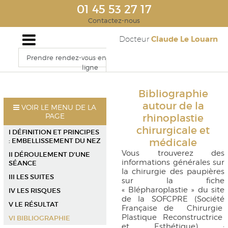
01 45 53 27 17
Contactez-nous
Claude Le Louarn
Docteur
Prendre rendez-vous en
ligne
Bibliographie
autour de la
VOIR LE MENU DE LA
PAGE
rhinoplastie
chirurgicale et
I DÉFINITION ET PRINCIPES
: EMBELLISSEMENT DU NEZ
médicale
Vous trouverez des
II DÉROULEMENT D'UNE
informations générales sur
SÉANCE
la chirurgie des paupières
III LES SUITES
sur la fiche
« Blépharoplastie » du site
IV LES RISQUES
de la SOFCPRE (Société
V LE RÉSULTAT
Française de Chirurgie
Plastique Reconstructrice
VI BIBLIOGRAPHIE
et Esthétique) :