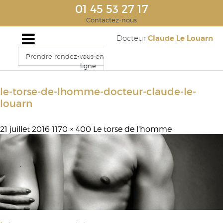
01 45 53 27 17
Contactez-nous
Claude Le Louarn
Docteur
Prendre rendez-vous en
ligne
le-torse-de-lhomme-docteur-claude-le-
louarn
21 juillet 2016
1170 × 400
Le torse de l’homme