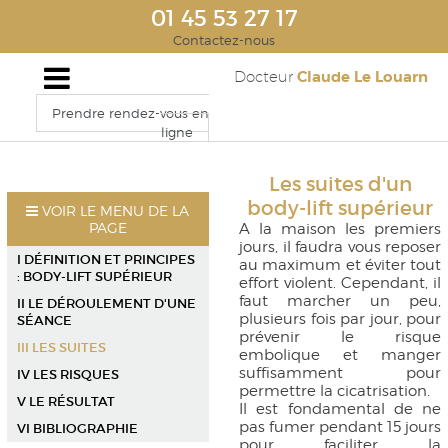
01 45 53 27 17
Contactez-nous
Claude Le Louarn
Docteur
Prendre rendez-vous en
ligne
Les suites d'un
body-lift supérieur
VOIR LE MENU DE LA
PAGE
A la maison les premiers
jours, il faudra vous reposer
I DÉFINITION ET PRINCIPES
au maximum et éviter tout
: BODY-LIFT SUPÉRIEUR
effort violent. Cependant, il
faut marcher un peu,
II LE DÉROULEMENT D'UNE
plusieurs fois par jour, pour
SÉANCE
prévenir le risque
III LES SUITES
embolique et manger
suffisamment pour
IV LES RISQUES
permettre la cicatrisation.
V LE RÉSULTAT
Il est fondamental de ne
pas fumer pendant 15 jours
VI BIBLIOGRAPHIE
pour faciliter la