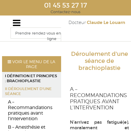
01 45 53 27 17
Contactez-nous
Claude Le Louarn
Docteur
Prendre rendez-vous en
ligne
Déroulement d'une
séance de
VOIR LE MENU DE LA
PAGE
brachioplastie
I DÉFINITION ET PRINCIPES
: BRACHIOPLASTIE
A –
II DÉROULEMENT D'UNE
SÉANCE
RECOMMANDATIONS
PRATIQUES AVANT
A –
L’INTERVENTION
Recommandations
pratiques avant
l’intervention
N’arrivez pas fatigué(e),
B – Anesthésie et
moralement et