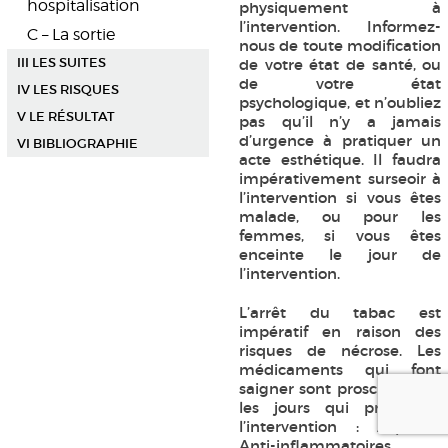
hospitalisation
physiquement à
l’intervention. Informez-
C – La sortie
nous de toute modification
III LES SUITES
de votre état de santé, ou
de votre état
IV LES RISQUES
psychologique, et n’oubliez
V LE RÉSULTAT
pas qu’il n’y a jamais
d’urgence à pratiquer un
VI BIBLIOGRAPHIE
acte esthétique. Il faudra
impérativement surseoir à
l’intervention si vous êtes
malade, ou pour les
femmes, si vous êtes
enceinte le jour de
l’intervention.
L’arrêt du tabac est
impératif en raison des
risques de nécrose. Les
médicaments qui font
saigner sont proscrits dans
les jours qui précèdent
l’intervention : Aspirine,
Anti-inflammatoires,