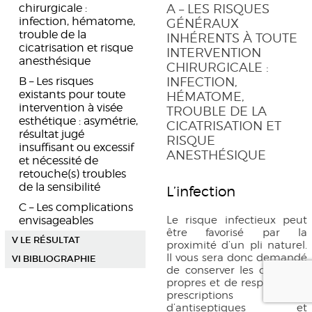
chirurgicale :
A – LES RISQUES
infection, hématome,
GÉNÉRAUX
trouble de la
INHÉRENTS À TOUTE
cicatrisation et risque
INTERVENTION
anesthésique
CHIRURGICALE :
B – Les risques
INFECTION,
existants pour toute
HÉMATOME,
intervention à visée
TROUBLE DE LA
esthétique : asymétrie,
CICATRISATION ET
résultat jugé
RISQUE
insuffisant ou excessif
ANESTHÉSIQUE
et nécessité de
retouche(s) troubles
de la sensibilité
L’infection
C – Les complications
envisageables
Le risque infectieux peut
être favorisé par la
V LE RÉSULTAT
proximité d’un pli naturel.
Il vous sera donc demandé
VI BIBLIOGRAPHIE
de conserver les cicatrices
propres et de respecter les
prescriptions
d’antiseptiques et