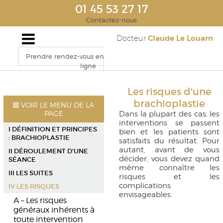
01 45 53 27 17
Contactez-nous
Claude Le Louarn
Docteur
Prendre rendez-vous en
ligne
Les risques d'une
brachioplastie
VOIR LE MENU DE LA
PAGE
Dans la plupart des cas, les
interventions se passent
I DÉFINITION ET PRINCIPES
bien et les patients sont
: BRACHIOPLASTIE
satisfaits du résultat. Pour
autant, avant de vous
II DÉROULEMENT D'UNE
décider, vous devez quand
SÉANCE
même connaître les
III LES SUITES
risques et les
complications
IV LES RISQUES
envisageables.
A – Les risques
généraux inhérents à
toute intervention