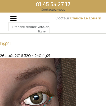
01 45 53 27 17
Contactez-nous
Claude Le Louarn
Docteur
Prendre rendez-vous en
ligne
fig21
26 août 2016
320 × 240
fig21