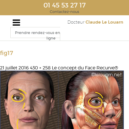
01 45 53 27 17
Contactez-nous
Claude Le Louarn
Docteur
Prendre rendez-vous en
ligne
fig17
21 juillet 2016
430 × 258
Le concept du Face Recurve®