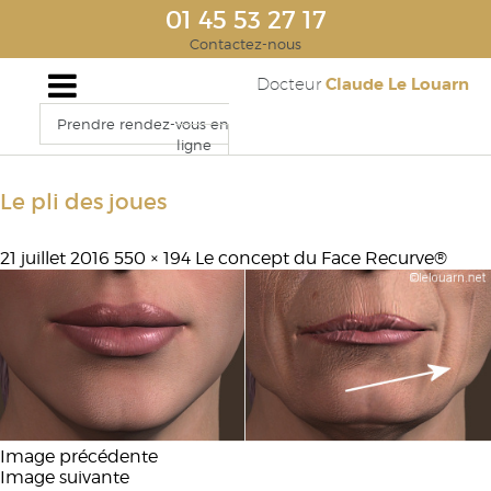
01 45 53 27 17
Contactez-nous
Claude Le Louarn
Docteur
Prendre rendez-vous en
ligne
Le pli des joues
21 juillet 2016
550 × 194
Le concept du Face Recurve®
Image précédente
Image suivante