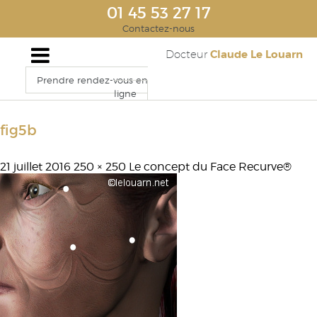
01 45 53 27 17
Contactez-nous
Claude Le Louarn
Docteur
Prendre rendez-vous en
ligne
fig5b
21 juillet 2016
250 × 250
Le concept du Face Recurve®