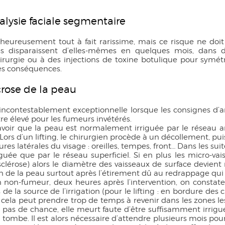
alysie faciale segmentaire
 heureusement tout à fait rarissime, mais ce risque ne doit 
es disparaissent d’elles-mêmes en quelques mois, dans d’
rurgie ou à des injections de toxine botulique pour symétri
les conséquences.
rose de la peau
 incontestablement exceptionnelle lorsque les consignes d’a
re élevé pour les fumeurs invétérés.
savoir que la peau est normalement irriguée par le réseau a
 Lors d’un lifting, le chirurgien procède à un décollement, pu
ures latérales du visage : oreilles, tempes, front… Dans les su
riguée que par le réseau superficiel. Si en plus les micro-
osclérose) alors le diamètre des vaisseaux de surface devie
on de la peau surtout après l’étirement dû au redrappage qui
 non-fumeur, deux heures après l’intervention, on constate
 de la source de l’irrigation (pour le lifting : en bordure des c
cela peut prendre trop de temps à revenir dans les zones les 
a pas de chance, elle meurt faute d’être suffisamment irrigu
e tombe. Il est alors nécessaire d’attendre plusieurs mois 