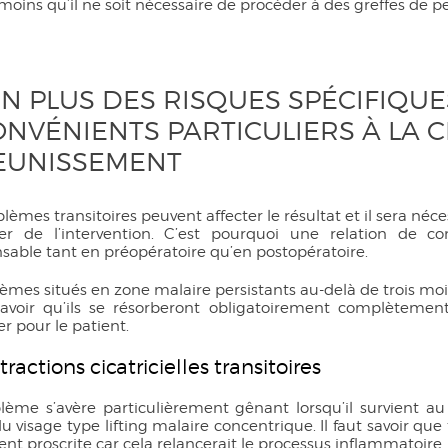
moins qu’il ne soit nécessaire de procéder à des greffes de p
EN PLUS DES RISQUES SPÉCIFIQUE
ONVÉNIENTS PARTICULIERS À LA 
EUNISSEMENT
lèmes transitoires peuvent affecter le résultat et il sera né
ier de l’intervention. C’est pourquoi une relation de co
sable tant en préopératoire qu’en postopératoire.
mes situés en zone malaire persistants au-delà de trois moi
savoir qu’ils se résorberont obligatoirement complètement, 
r pour le patient.
tractions cicatricielles transitoires
lème s’avère particulièrement gênant lorsqu’il survient a
u visage type lifting malaire concentrique. Il faut savoir qu
nt proscrite car cela relancerait le processus inflammatoire, i