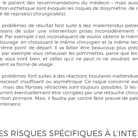
ar le patient des recommandations du médecin – mais auss
tion esthétique sont évoqués les risques de dissymétrie, de ré
é de reprise(s) chirurgicale(s).
s problèmes de résultat font suite à des malentendus patien
isions de subir une intervention prises inconsidérément.
e. Par exemple il est inconséquent de vouloir obtenir le mê
ntourage, en choisissant le même chirurgien et la même te
même point de départ. Il va falloir être beaucoup plus préc
r : par exemple vous rehausser les pommettes, parce que le
e vous iront bien, et celles qu’il ne peut ni ne voudrait, 
ent sa forme de visage.
 problèmes font suites à des réactions tissulaires inattendu
 excessif, insuffisant ou asymétrique. Ce risque concerne a
 mais des fibroses rétractiles sont toujours possibles. Si le
ourront éventuellement être corrigées par une retouche chir
ention primaire. Mais, il faudra par contre faire preuve de pati
intervenir.
LES RISQUES SPÉCIFIQUES À L’IN