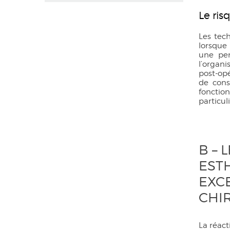
Le ri
Les tec
lorsque
une per
l’organi
post-opé
de cons
fonction
particul
B – 
ESTH
EXCE
CHI
La réact