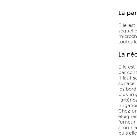
La par
Elle est
séquell
microchi
toutes 
La néc
Elle est
par cont
Il faut 
surface.
les bord
plus ir
l’artéri
irrigati
Chez un
éloignés
fumeur, 
si on n’
puis ell