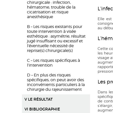
chirurgicale : infection,
hématome, trouble de la
L’infe
cicatrisation et risque
anesthésique
Elle est
consign
B – Les risques existants pour
au début
toute intervention à visée
esthétique : asymétrie, résultat
L’hé
jugé insuffisant ou excessif et
l’éventuelle nécessité de
Cette co
reprise(s) chirurgicale(s)
les heur
visage 
C – Les risques spécifiques à
augment
l’intervention
rapport
pressio
D – En plus des risques
spécifiques, on peut avoir des
Les pr
inconvénients particuliers à la
chirurgie du rajeunissement
Dans le
spécifiq
V LE RÉSULTAT
de contr
s’élarg
VI BIBLIOGRAPHIE
augmente