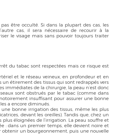
pas être occulté. Si dans la plupart des cas, les
autre cas, il sera nécessaire de recourir à la
ser le visage mais sans pouvoir toujours traiter
rrêt du tabac sont respectées mais ce risque est
rtériel et le réseau veineux, en profondeur et en
is un étirement des tissus qui sont redrappés vers
ites immédiates de la chirurgie, la peau n’est donc
vaisseaux sont obstrués par le tabac (comme dans
nt notoirement insuffisant pour assurer une bonne
 les a encore diminués.
 une bonne irrigation des tissus, même les plus
icatrices, devant les oreilles). Tandis que, chez un
plus éloignées de l’irrigation. La peau souffre et
ée : dans un premier temps, elle devient noire et
pour obtenir un bourgeonnement, puis une nouvelle