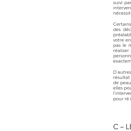
suivi p
interven
nécessit
Certain
des déc
préalabl
votre e
pas le 
réalise
personn
exactem
D’autres
résultat
de peau,
elles p
l’interv
pour ré 
C – 