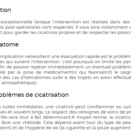
Les mollets
Les chevilles
ction
 exceptionnelle lorsque l’intervention est réalisée dans de
es post-opératoires sont respectés. Il vous sera notamment 
 pour garder les cicatrices propres et de respecter les prescr
matome
mplication nécessitant une évacuation rapide est le problème 
es qui suivent l’intervention, c’est pourquoi on limite les p
afin de pouvoir repérer immédiatement un éventuel problème
é par la prise de médicament(s) qui favorise(nt) le saign
é des cas d’hématomes suite à des trajets en avion effectué
n atmosphérique).
oblèmes de cicatrisation
s suites immédiates, une cicatrice peut s’enflammer ou suin
ues et souvent longs. Le respect des consignes de soins de pr
ôle sera tout à fait déterminant.A moyen terme, la cicatrice
ir, faire une chéloïde. Cela dépend avant tout du type de p
nt) et de l’hygiène de vie (la cigarette et la pilule augment