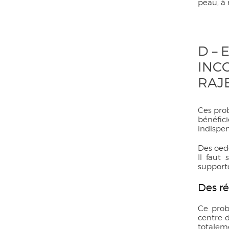
peau, à 
D – 
INC
RAJ
Ces prob
bénéfic
indispen
Des oedè
Il faut 
supporte
Des ré
Ce prob
centre d
totaleme