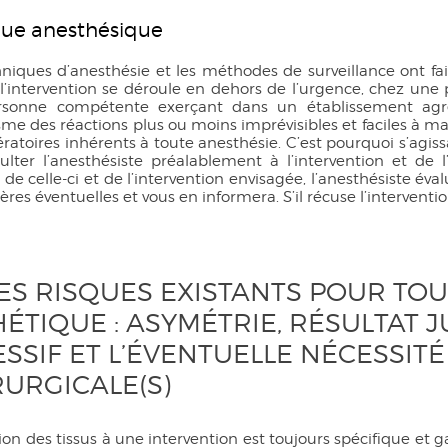
sque anesthésique
hniques d’anesthésie et les méthodes de surveillance ont fa
 l’intervention se déroule en dehors de l’urgence, chez une
sonne compétente exerçant dans un établissement agré
sme des réactions plus ou moins imprévisibles et faciles à maît
ratoires inhérents à toute anesthésie. C’est pourquoi s’agiss
ulter l’anesthésiste préalablement à l’intervention et de
 de celle-ci et de l’intervention envisagée, l’anesthésiste év
ières éventuelles et vous en informera. S’il récuse l’interventio
LES RISQUES EXISTANTS POUR TO
ÉTIQUE : ASYMÉTRIE, RÉSULTAT 
SSIF ET L’ÉVENTUELLE NÉCESSITÉ
RURGICALE(S)
ion des tissus à une intervention est toujours spécifique et 