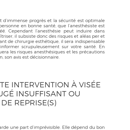
it d’immense progrès et la sécurité est optimale
 personne en bonne santé, que l’anesthésiste est
é. Cependant l’anesthésie peut induire dans
riser, il subsiste donc des risques et aléas per et
ant de chirurgie esthétique, il sera indispensable
 l’informer scrupuleusement sur votre santé. En
aluera les risques anesthésiques et les précautions
n, son avis est décisionnaire.
UTE INTERVENTION À VISÉE
JUGÉ INSUFFISANT OU
 DE REPRISE(S)
garde une part d’imprévisible. Elle dépend du bon