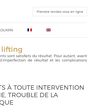
Prendre rendez-vous en ligne
 LOUARN
ation Sanvenero Rosselli, Milan 4 Novembre 2016
L’intervention avant pendant et après
lifting
ins
o 23ème Congrès de l’ISAPS 25 octobre 2016
Voyages à visée esthétique
e ou
u 15 Octobre 2016
Questions fréquentes
nts sont satisfaits du résultat. Pour autant, avant
ECTING THE FACELIFT un livre technique destiné au
Lexique
imperfection de résultat et les complications
d public
érieur
othèses
lers
TS À TOUTE INTERVENTION
E, TROUBLE DE LA
IQUE