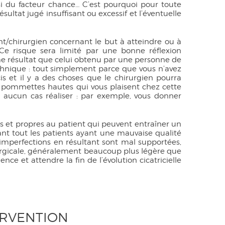
i du facteur chance… C’est pourquoi pour toute
sultat jugé insuffisant ou excessif et l’éventuelle
t/chirurgien concernant le but à atteindre ou à
 Ce risque sera limité par une bonne réflexion
me résultat que celui obtenu par une personne de
chnique : tout simplement parce que vous n’avez
is et il y a des choses que le chirurgien pourra
s pommettes hautes qui vous plaisent chez cette
en aucun cas réaliser : par exemple, vous donner
es et propres au patient qui peuvent entraîner un
vant tout les patients ayant une mauvaise qualité
s imperfections en résultant sont mal supportées,
urgicale, généralement beaucoup plus légère que
ence et attendre la fin de l’évolution cicatricielle
TERVENTION