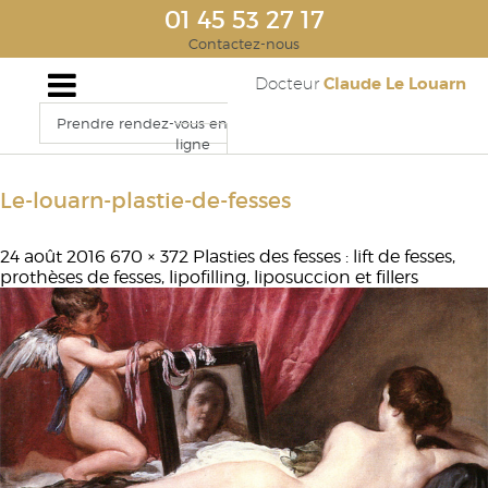
01 45 53 27 17
Contactez-nous
Claude Le Louarn
Docteur
Prendre rendez-vous en
ligne
Le-louarn-plastie-de-fesses
24 août 2016
670 × 372
Plasties des fesses : lift de fesses,
prothèses de fesses, lipofilling, liposuccion et fillers